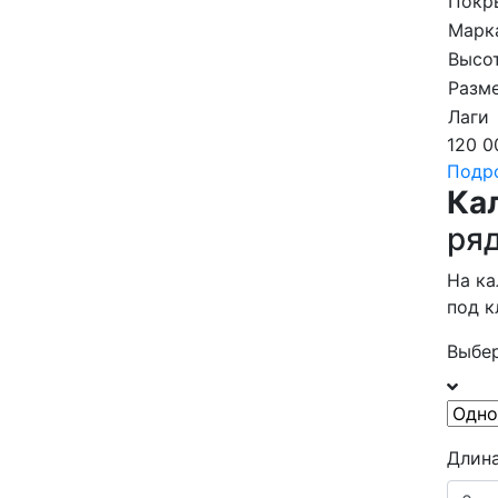
Покр
Марк
Высот
Разме
Лаги
120 0
Подр
Ка
ря
На ка
под 
Выбер
Длина