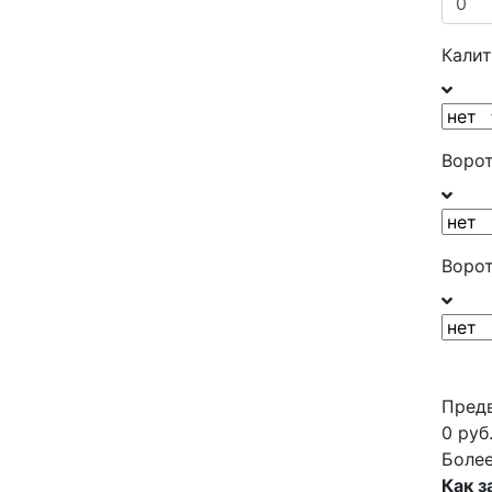
Калит
Ворот
Ворот
Предв
0
руб
Более
Как з