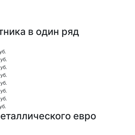
тника в один ряд
уб.
уб.
уб.
уб.
уб.
уб.
уб.
уб.
металлического евро