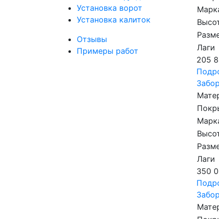
Установка ворот
Марк
Установка калиток
Высот
Разме
Отзывы
Лаги
Примеры работ
205 8
Подр
Забор
Мате
Покр
Марк
Высот
Разме
Лаги
350 0
Подр
Забор
Мате