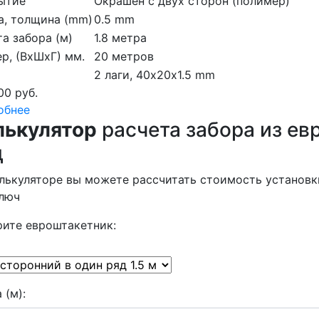
ытие
Окрашен с двух сторон (полимер)
а, толщина (mm)
0.5 mm
а забора (м)
1.8 метра
р, (ВхШхГ) мм.
20 метров
2 лаги, 40х20х1.5 mm
00 руб.
обнее
лькулятор
расчета забора из ев
д
лькуляторе вы можете рассчитать стоимость установк
ключ
ите евроштакетник:
 (м):