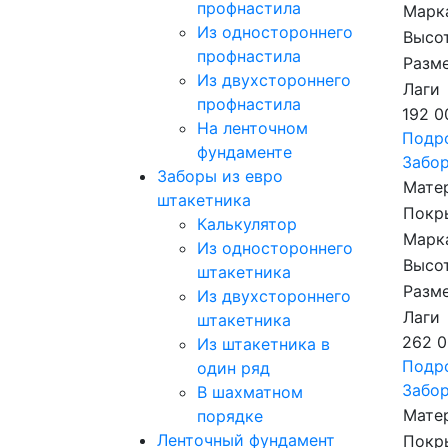
профнастила
Марк
Из одностороннего
Высот
профнастила
Разме
Из двухстороннего
Лаги
профнастила
192 0
На ленточном
Подр
фундаменте
Забор
Заборы из евро
Мате
штакетника
Покр
Калькулятор
Марк
Из одностороннего
Высот
штакетника
Разме
Из двухстороннего
Лаги
штакетника
262 0
Из штакетника в
Подр
один ряд
Забор
В шахматном
Мате
порядке
Ленточный фундамент
Покр