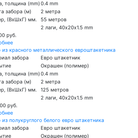
а, толщина (mm)
0.4 mm
а забора (м)
2 метра
р, (ВхШхГ) мм.
55 метров
2 лаги, 40х20х1.5 mm
00 руб.
обнее
 из красного металлического евроштакетника
риал забора
Евро штакетник
ытие
Окрашен (полимер)
а, толщина (mm)
0.4 mm
а забора (м)
2 метра
р, (ВхШхГ) мм.
125 метров
2 лаги, 40х20х1.5 mm
00 руб.
обнее
 из полукруглого белого евро штакетника
риал забора
Евро штакетник
ытие
Окрашен (полимер)